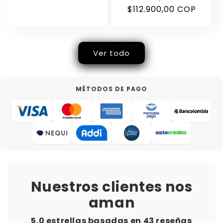
$112.900,00 COP
habitual
de
oferta
Ver todo
MÉTODOS DE PAGO
Nuestros clientes nos
aman
5.0 estrellas basadas en
43
reseñas