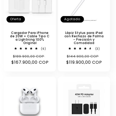
Oferta
Agotado
Cargador Para iPhone
Lápiz Stylus para iPad
de 20W + Cable Tipo C
con Rechazo de Palma
a Lightning 100%
- Precisión y
Original
Comodidad
6
3
(6)
(3)
reseñas
reseñas
Precio
Precio
Precio
Precio
$189.900,00 COP
totales
$144.900,00 COP
totales
$167.900,00 COP
habitual
de
$119.900,00 COP
habitual
de
oferta
oferta