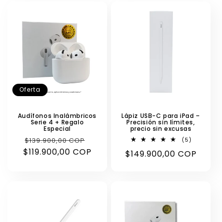
Oferta
Audífonos Inalámbricos
Lápiz USB-C para iPad –
Serie 4 + Regalo
Precisión sin límites,
Especial
precio sin excusas
Precio
Precio
$139.900,00 COP
5
(5)
reseñas
$119.900,00 COP
habitual
de
Precio
$149.900,00 COP
totales
oferta
habitual