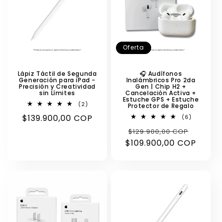
Oferta
Lápiz Táctil de Segunda
🎧 Audífonos
Generación para iPad -
Inalámbricos Pro 2da
Precisión y Creatividad
Gen | Chip H2 +
sin Límites
Cancelación Activa +
Estuche GPS + Estuche
2
(2)
Protector de Regalo
reseñas
Precio
$139.900,00 COP
6
(6)
totales
reseñas
habitual
Precio
Precio
$129.900,00 COP
totales
$109.900,00 COP
habitual
de
oferta