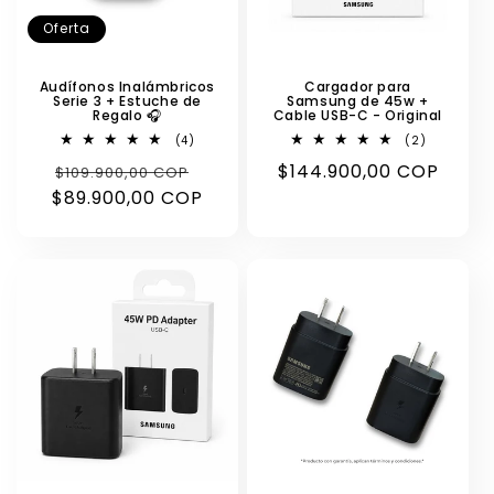
Oferta
Audífonos Inalámbricos
Cargador para
Serie 3 + Estuche de
Samsung de 45w +
Regalo 🎧
Cable USB-C - Original
4
2
(4)
(2)
reseñas
reseñas
Precio
Precio
Precio
$144.900,00 COP
$109.900,00 COP
totales
totales
$89.900,00 COP
habitual
de
habitual
oferta