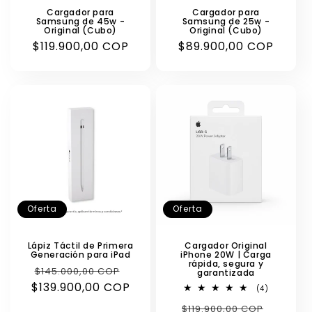
Cargador para
Cargador para
Samsung de 45w -
Samsung de 25w -
Original (Cubo)
Original (Cubo)
Precio
$119.900,00 COP
Precio
$89.900,00 COP
habitual
habitual
Oferta
Oferta
Lápiz Táctil de Primera
Cargador Original
Generación para iPad
iPhone 20W | Carga
rápida, segura y
Precio
Precio
$145.000,00 COP
garantizada
$139.900,00 COP
habitual
de
4
(4)
reseñas
oferta
Precio
Precio
$119.900,00 COP
totales