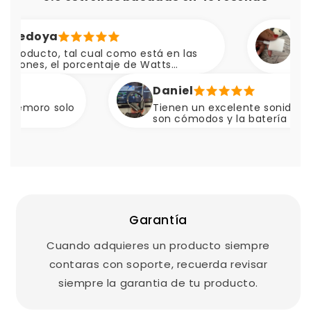
doya
Nancy P
ucto, tal cual como está en las
Excelente
es, el porcentaje de Watts
rápidas 👌🏽
el a la descripción 🚬😎
Daniel
oro solo
Tienen un excelente sonido, muy bu
son cómodos y la batería dura basta
para largas horas de juego 🔥💯
Garantía
Cuando adquieres un producto siempre
contaras con soporte, recuerda revisar
siempre la garantia de tu producto.